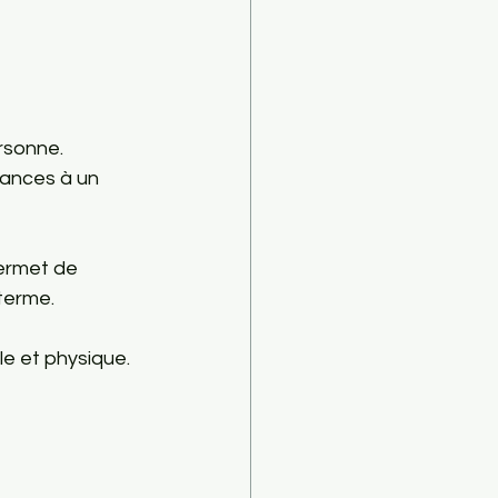
rsonne.
éances à un 
permet de 
terme.
e et physique. 