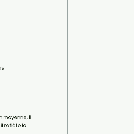
nte
n moyenne, il 
 reflète la 