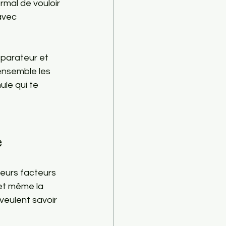
ormal de vouloir 
avec 
éparateur et 
ensemble les 
ule qui te 
e
ieurs facteurs 
 et même la 
veulent savoir 