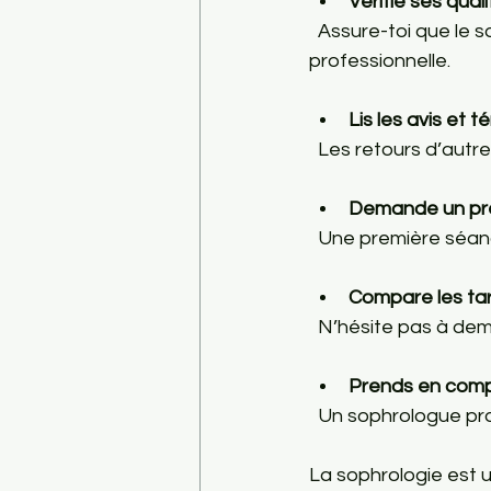
Vérifie ses quali
  Assure-toi que le sophrologue est diplômé et reconnu par une fédération 
professionnelle.
Lis les avis et
  Les retours d’autr
Demande un pr
  Une première séanc
Compare les tar
  N’hésite pas à dem
Prends en compt
  Un sophrologue pr
La sophrologie est u