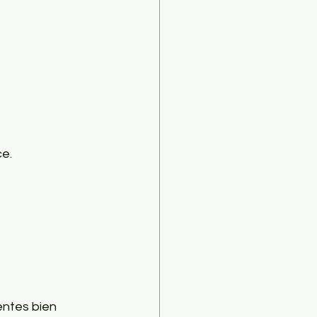
ce.
entes bien 