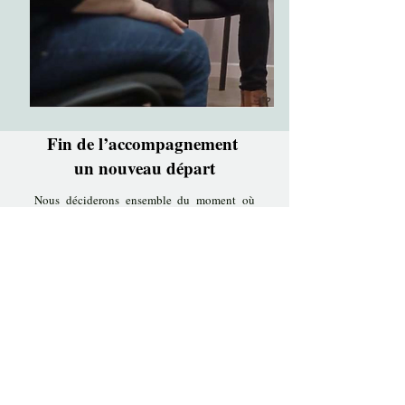
Fin de l’accompagnement
un nouveau départ
Nous déciderons ensemble du moment où
l’accompagnement pourra prendre fin,
lorsque votre objectif sera atteint et que vous
aurez trouvé ce que vous étiez venu chercher.
Vous restez libre d’interrompre le suivi à tout
moment, pour des raisons qui vous sont
personnelles.
L’idéal est simplement de m’en informer, afin
que nous puissions clôturer ensemble ce